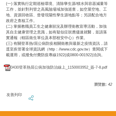
(一) 落實執行定期巡檢環境、清除孳生源/積水與容器減量等
工作，並針對列管之高風險場域加強巡查，如空屋空地、工
地、資源回收區、曾發現陽性孳生源地點等；另請配合地方
政府之查核工作。
(二) 掌握教職員工生之健康狀況及辦理衛教宣導活動，加強
其自主健康管理之意識，如有疑似症狀應儘速就醫，並請落
實通報（轄區衛生單位及本部校安中心）作業。
(三) 有關登革熱/屈公病防疫相關衛教與最新之疫情資訊，請
逕至疾管署全球資訊網（http：//www.cdc.gov.tw）查閱或下
載運用，或撥免付費防疫專線1922(或0800-001922)洽詢。
0430登革熱屈公病加強防治線上_1150003952_簽-7-8.pdf
瀏覽數:
42
友善列印