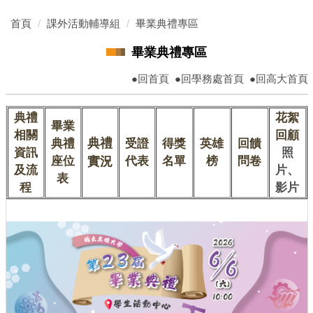
跳
首頁
課外活動輔導組
畢業典禮專區
到
主
畢業典禮專區
要
內
●
回首頁
●
回學務處首頁
●
回高大首頁
容
區
典禮
花絮
畢業
相關
回顧
典禮
典禮
受證
得獎
英雄
回饋
資訊
照
座位
實況
代表
名單
榜
問卷
及流
片
、
表
程
影片