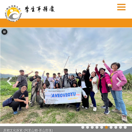
跳
到
主
要
內
容
區
原鄉文化探索 (阿里山鄉-茶山部落)