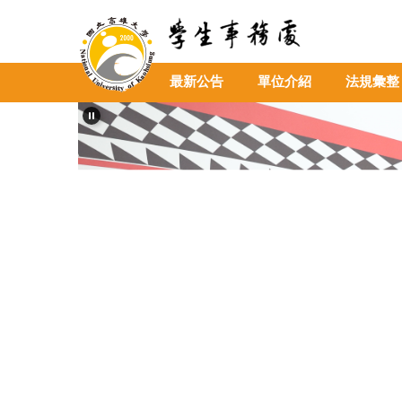
跳
到
主
要
最新公告
單位介紹
法規彙整
內
容
區