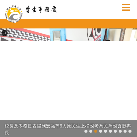
跳
到
主
要
內
容
區
校長及學務長表揚施宏強等6人原民生上榜國考為民為國貢獻專
長