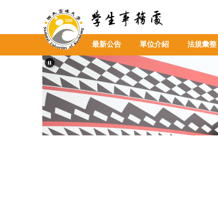
跳
到
主
要
最新公告
單位介紹
法規彙整
內
容
區