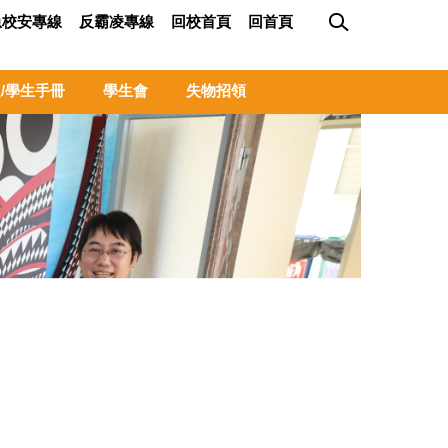
急校安專線
反霸凌專線
回校首頁
回首頁
/學生手冊
學生會
失物招領