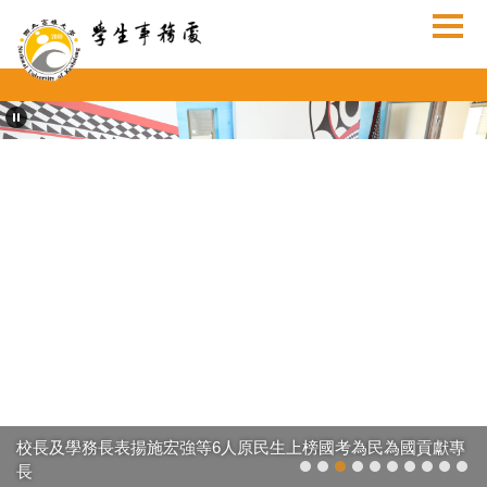
跳
到
主
要
內
容
區
校長及學務長表揚施宏強等6人原民生上榜國考為民為國貢獻專
長