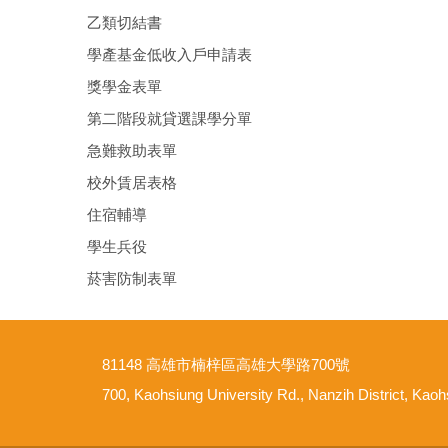
乙類切結書
學產基金低收入戶申請表
獎學金表單
第二階段就貸選課學分單
急難救助表單
校外賃居表格
住宿輔導
學生兵役
菸害防制表單
81148 高雄市楠梓區高雄大學路700號
700, Kaohsiung University Rd., Nanzih District, Kao