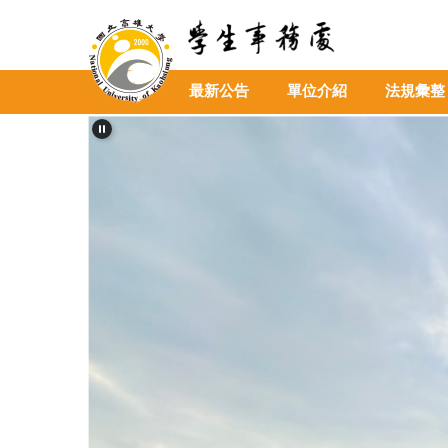
跳
到
主
要
最新公告
單位介紹
法規彙整
內
容
區