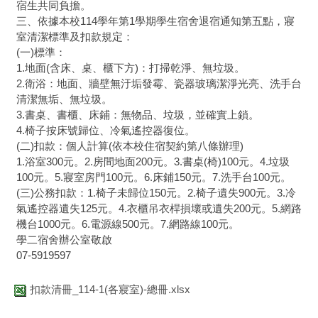
宿生共同負擔。
三、依據本校114學年第1學期學生宿舍退宿通知第五點，寢
室清潔標準及扣款規定：
(一)標準：
1.地面(含床、桌、櫃下方)：打掃乾淨、無垃圾。
2.衛浴：地面、牆壁無汙垢發霉、瓷器玻璃潔淨光亮、洗手台
清潔無垢、無垃圾。
3.書桌、書櫃、床鋪：無物品、垃圾，並確實上鎖。
4.椅子按床號歸位、冷氣遙控器復位。
(二)扣款：個人計算(依本校住宿契約第八條辦理)
1.浴室300元。2.房間地面200元。3.書桌(椅)100元。4.垃圾
100元。5.寢室房門100元。6.床鋪150元。7.洗手台100元。
(三)公務扣款：1.椅子未歸位150元。2.椅子遺失900元。3.冷
氣遙控器遺失125元。4.衣櫃吊衣桿損壞或遺失200元。5.網路
機台1000元。6.電源線500元。7.網路線100元。
學二宿舍辦公室敬啟
07-5919597
扣款清冊_114-1(各寢室)-總冊.xlsx