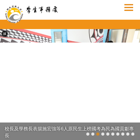
跳
到
主
要
內
容
區
校長及學務長表揚施宏強等6人原民生上榜國考為民為國貢獻專
長