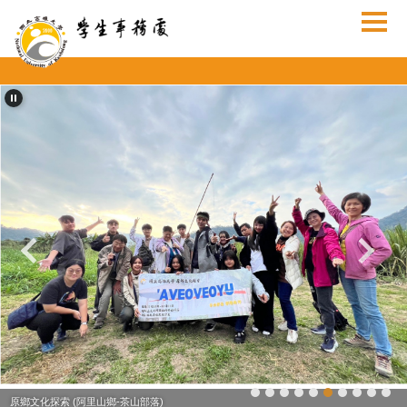
跳
到
主
要
內
容
區
原鄉文化探索 (阿里山鄉-茶山部落)