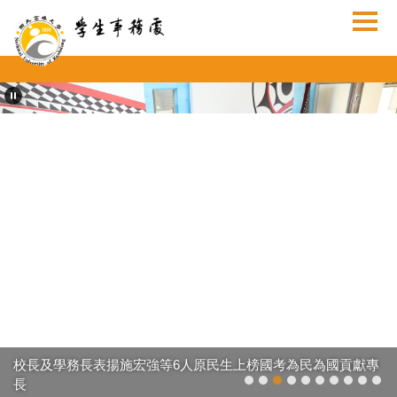
跳
到
主
要
內
容
區
校長及學務長表揚施宏強等6人原民生上榜國考為民為國貢獻專
長