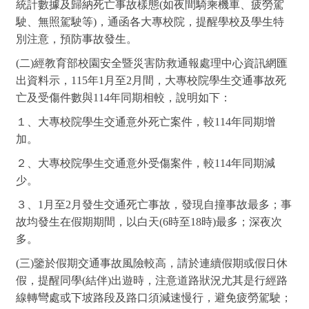
統計數據及歸納死亡事故樣態(如夜間騎乘機車、疲勞駕
駛、無照駕駛等)，通函各大專校院，提醒學校及學生特
別注意，預防事故發生。
(
二)經教育部校園安全暨災害防救通報處理中心資訊網匯
出資料示，115年1月至2月間，大專校院學生交通事故死
亡及受傷件數與114年同期相較，說明如下：
１、大專校院學生交通意外死亡案件，較114年同期增
加。
２、大專校院學生交通意外受傷案件，較114年同期減
少。
３、1月至2月發生交通死亡事故，發現自撞事故最多；事
故均發生在假期期間，以白天(6時至18時)最多；深夜次
多。
(
三)鑒於假期交通事故風險較高，請於連續假期或假日休
假，提醒同學(結伴)出遊時，注意道路狀況尤其是行經路
線轉彎處或下坡路段及路口須減速慢行，避免疲勞駕駛；