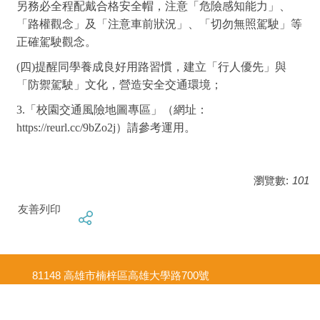
另務必全程配戴合格安全帽，注意「危險感知能力」、
「路權觀念」及「注意車前狀況」、「切勿無照駕駛」等
正確駕駛觀念。
(
四)提醒同學養成良好用路習慣，建立「行人優先」與
「防禦駕駛」文化，營造安全交通環境；
3.
「校園交通風險地圖專區」（網址：
https://reurl.cc/9bZo2j）請參考運用。
瀏覽數:
101
友善列印
81148 高雄市楠梓區高雄大學路700號
700, Kaohsiung University Rd., Nanzih District,
Kaohsiung 811, Taiwan, R.O.C.