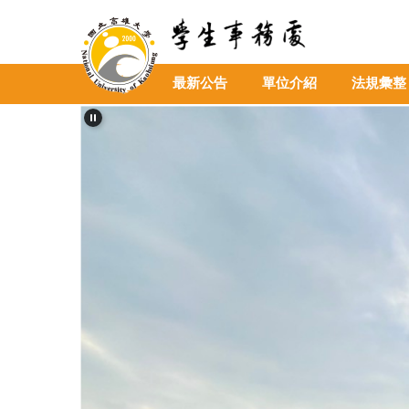
跳
到
主
要
最新公告
單位介紹
法規彙整
內
容
區