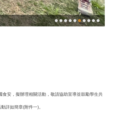
升全國食安，擬辦理相關活動，敬請協助宣導並鼓勵學生共
活動詳如簡章(附件一)。