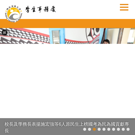
跳
到
主
要
內
容
區
校長及學務長表揚施宏強等6人原民生上榜國考為民為國貢獻專
長