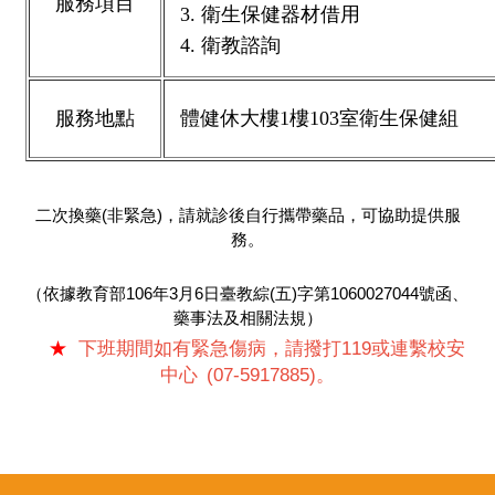
服務項目
3. 衛生保健器材借用
4. 衛教諮詢
服務地點
體健休大樓1樓103室衛生保健組
二次換藥(非緊急)，請就診後自行攜帶藥品，可協助提供服
務。
（依據教育部106年3月6日臺教綜(五)字第1060027044號函、
藥
事法及相關法規）
★
下班期間如有緊急傷病，請撥打
119
或連繫校安
中心
(07-5917885)
。