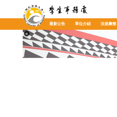
跳
到
主
要
最新公告
單位介紹
法規彙整
內
容
區