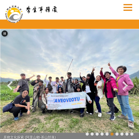
跳
到
主
要
內
容
區
原鄉文化探索 (阿里山鄉-茶山部落)