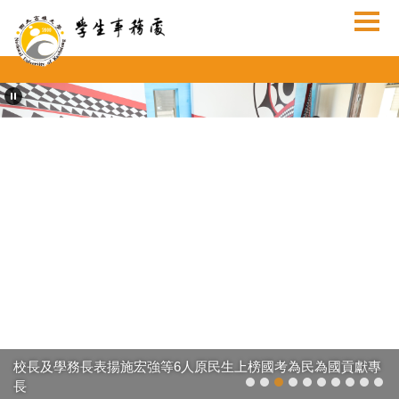
跳
到
主
要
內
容
區
校長及學務長表揚施宏強等6人原民生上榜國考為民為國貢獻專
長