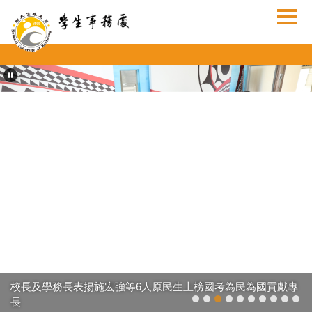
跳
到
主
要
內
容
區
校長及學務長表揚施宏強等6人原民生上榜國考為民為國貢獻專
長