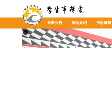
跳
到
主
要
最新公告
單位介紹
法規彙整
內
容
區