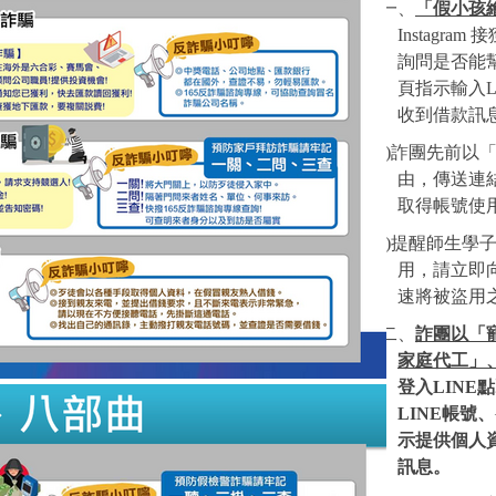
一、
「假小孩
Instag
詢問是否能
頁指示輸入
收到借款訊息
(
一)詐團先前以
由，傳送連
取得帳號使
(
二)提醒師生學
用，請立即
速將被盜用
二、
詐團以「
家庭代工」
登入LIN
LINE帳
示提供個人
訊息。