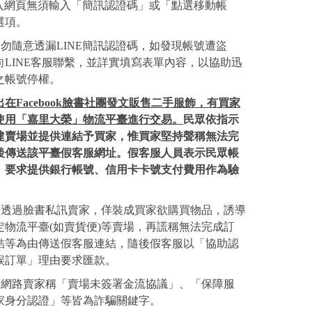
E登入網頁無須輸入「簡訊認證碼」或「點選移動帳
選項。
子勿隨意透漏LINE簡訊認證碼，如發現帳號遭盜
向LINE客服聯繫，並詳實填寫表單內容，以協助迅
之帳號停權。
在Facebook臉書社團發文販售二手服飾，有買家
使用「嘉里大榮」物流平臺進行交易。
民眾依指示
建賣場並提供連結予買家，惟買家堅持聲稱無法完
後傳送該平臺假客服網址。假客服人員表示民眾帳
、要求提供銀行帳號、信用卡卡號支付費用作為驗
徒透過臉書私訊賣家，佯裝成買家欲購買物品，誘導
定物流平臺(如賣貨便)等賣場，再謊稱無法完成訂
結等為由傳送假客服連結，隨後假客服以「協助認
誤訂單」理由要求匯款。
子網路賣家稱「賣場未簽署金流協議」、「保障服
家身分認證」等皆為詐騙關鍵字。