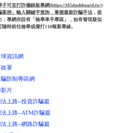
可至打詐儀錶板專網(https://165dashboard.tw/)
騙案例」輸入關鍵字查詢，掌握最新詐騙手法
，提
力；專網亦設有「檢舉車手專區」，如有發現疑似
可隨時前往檢舉或撥打110報案專線。
全球資訊網
警政署
詐騙防制專區網
傳影片
法上路--投資詐騙篇
法上路--ATM詐騙篇
法上路--網路詐騙篇