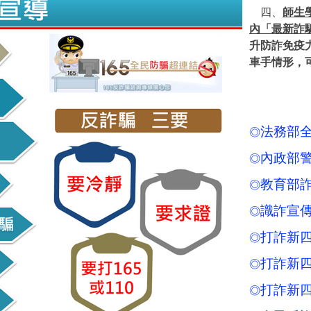
四、
師生學子
內「最新詐
升防詐免疫
車手情形，
法務部
◎
內政部
◎
教育部
◎
識詐宣
◎
打詐新四
◎
打詐新四
◎
打詐新四
◎