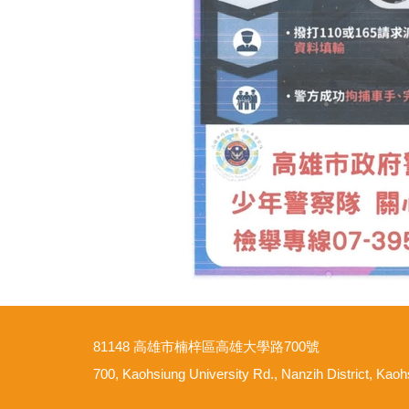
81148 高雄市楠梓區高雄大學路700號
700, Kaohsiung University Rd., Nanzih District, Kao