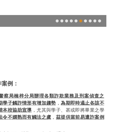
詐案例
：
警察局楠梓分局辦理各類詐欺業務及刑案偵查之
期學子觸詐情形有增加趨勢
，
為期即時遏止各該不
請本校協助宣導
，尤其與學子、甚或即將畢業之學
法令不嫻熟而有觸法之虞
，
茲提供當前易遭詐案例