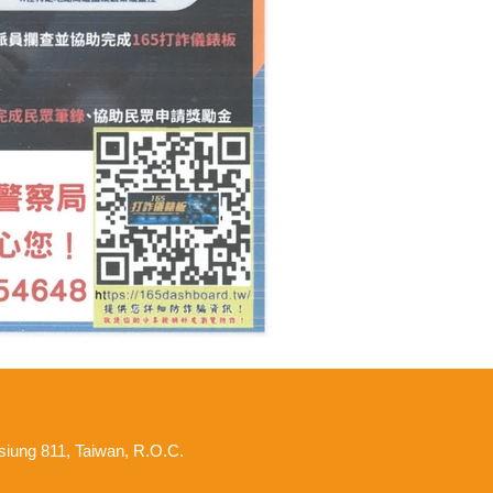
hsiung 811, Taiwan, R.O.C.