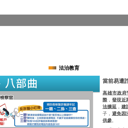
法治教育
當前易遭
高雄市政府
際
，
發現近
法擴延
，
建
子，
避免因
供參
。