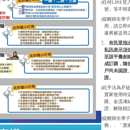
(
一)任何LIN
號」等不明
(
二)提醒師生學
用，請立即
速將被盜用
三、
有民眾指出
私訊表示須
至該平臺創
成訂購，隨
戶尚未認證
證。
(
一)此手法為歹
賣家使用特
購、金流凍
證、解除錯
(
二)提醒師生學
務」、「賣