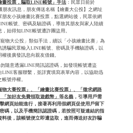
繪畫投票，騙取LINE帳號」手法
：民眾日前於
ram 接獲朋友訊息，朋友傳送名稱【繪畫大公投】之網址
幫朋友小孩繪畫比賽投票，點選網站後，民眾依網
LINE帳號、密碼及驗證碼，導致其朋友與家人陸續
，始得知LINE帳號遭詐團盜用。
「寵物大公投」類似手法，續以「小孩繪畫比賽」為
結誘騙民眾輸入LINE帳號、密碼及手機驗證碼，以
用權後廣發訊息向親友借錢。
子勿隨意透漏LINE簡訊認證碼，如發現帳號遭盜
向LINE客服聯繫，並詳實填寫表單內容，以協助迅
之帳號停權。
寵物大賽投票」、「繪畫比賽投票」、「徵求網路
、「加好友免費領取遊戲幣」等名義
，引導用戶需
E點擊網頁始能進行，接著再利用假網頁促使用戶留下
號、密碼，以及手機簡訊認證碼，若按照可疑連結的指
資料後，該帳號便立即遭盜取，進而傳送好友詐騙