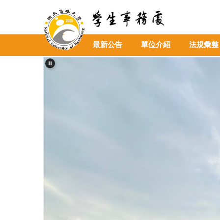
跳
到
主
要
最新公告
單位介紹
法規彙整
內
容
區