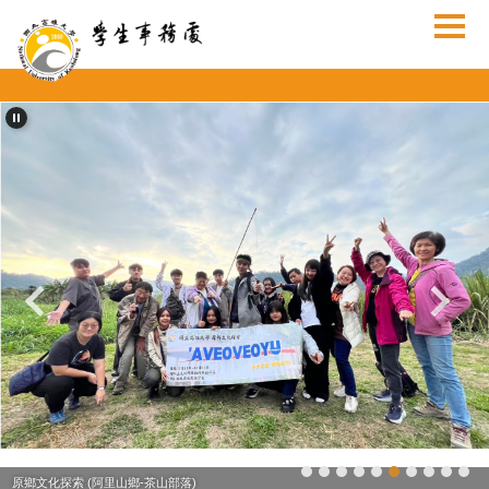
跳
到
主
要
內
容
區
原鄉文化探索 (阿里山鄉-茶山部落)