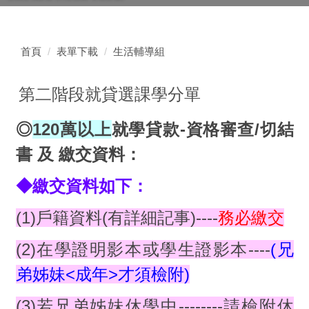
首頁
表單下載
生活輔導組
第二階段就貸選課學分單
◎
120萬以上
就學貸款-資格審查/切結
書 及 繳交資料：
◆繳交資料如下：
(1)戶籍資料(有詳細記事)----
務必繳交
(2)在學證明影本或學生證影本----
(兄
弟姊妹<成年>才須檢附)
(3)若兄弟姊妹休學中--------請檢附休