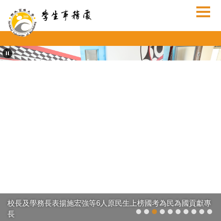
跳
到
主
要
內
容
區
校長及學務長表揚施宏強等6人原民生上榜國考為民為國貢獻專
長