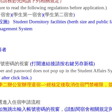
前請務必先閱讀下列相關規定）
e to read the following regulations before application.)
合宿舍
)(
學生第一宿舍
)(
學生第二宿舍
)
設施)
Student Dormitory facilities (berth size and public fac
anagement System
料者
帳號密碼的視窗
(
打開連結後請
按右鍵另存新檔)
r and password does not pop up in the Student Affairs S
 a
fter click link
.)
學二辦公室辦理退宿-->
經核定後取消住宿門禁權限，
選進入住宿申請流程
如無跳出輸入帳號密碼的視窗，(請點閱宿舍相關規定與