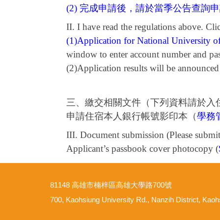
(2) 完成申請後，請於當季公告查詢
II. I have read the regulations above. Cli
(1)Application for National University
window to enter account number and pass
(2)Application results will be announce
三、繳交相關文件（下列資料請於入
申請住宿本人銀行帳號影印本（
學務
III. Document submission (Please submit
Applicant’s passbook cover photocopy (
81148 高雄市楠梓區高雄大學路700號
700, Kaohsiung University Rd., Nanzih District, Kao