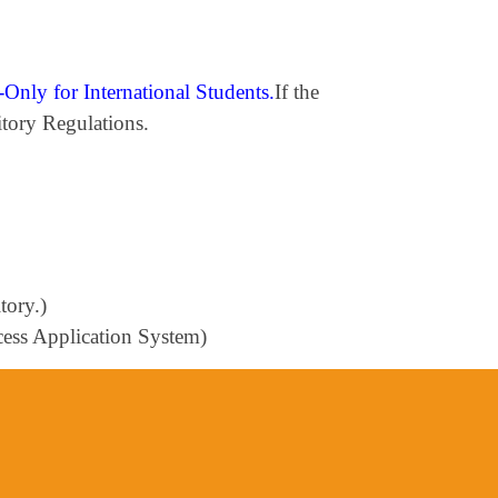
nly for International Students.
If the
itory Regulations.
tory.)
ess Application System)