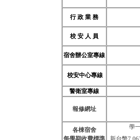
行 政 業 務
校 安 人 員
宿舍辦公室專線
校安中心專線
警衛室專線
報修網址
學一
各棟宿舍
每學期收費標準
新台幣7,0