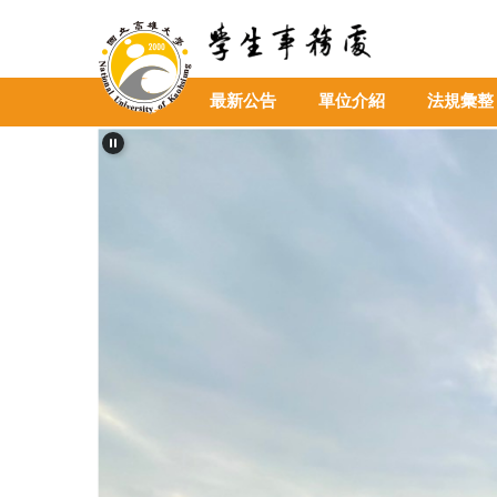
跳
到
主
要
最新公告
單位介紹
法規彙整
內
容
區