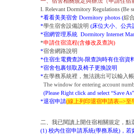
一、宿舍相關規定與辦法（申請住宿
I. Relevant Dormitory Regulations (Be sur
*看看美美宿舍
Dormitory photos
(
綜
*
學生宿舍設備說明
(床位大小、公共
*
宿網管理系統
Dormitory Internet M
*
申請住宿流程(含修改及查詢)
*
宿舍網路說明
*
住宿生電費查詢-限查詢時有住宿資
*
宿舍包裹領取及椅子更換說明
*
在學務系統裡，無法跳出可以輸入
The window for entering account numbe
(Please Right click and select “Save As”
*
退宿申請
(
線上列印退宿申請表-->
至
二、我已閱讀上開住宿相關規定，點
(1) 校內住宿申請系統(
學務系統
)，
若