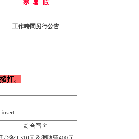
寒 暑 假
工作時間
另行公告
撥打。
insert
綜合宿舍
新台幣9,310元及網路費400元