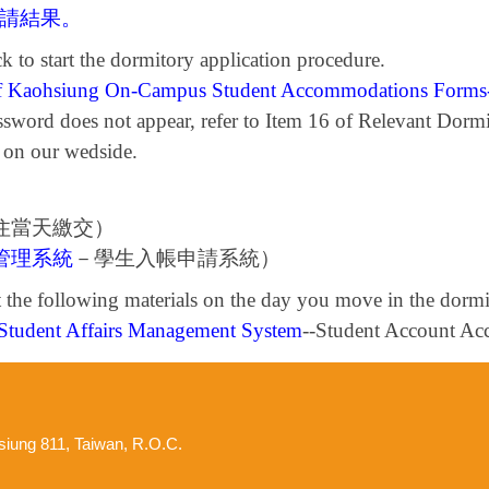
申請結果。
ck to start the dormitory application procedure.
 of Kaohsiung On-Campus Student Accommodations Forms-O
word does not appear, refer to Item 16 of Relevant Dorm
d on our wedside.
住當天繳交）
管理系統
－學生入帳申請系統）
 the following materials on the day you move in the dormi
Student Affairs Management System
--Student Account Acc
hsiung 811, Taiwan, R.O.C.