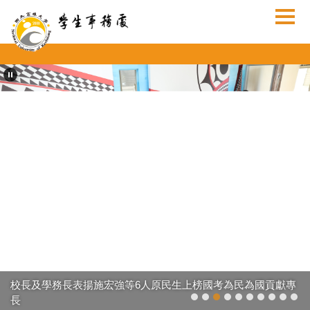
跳
到
主
要
內
容
區
校長及學務長表揚施宏強等6人原民生上榜國考為民為國貢獻專
長