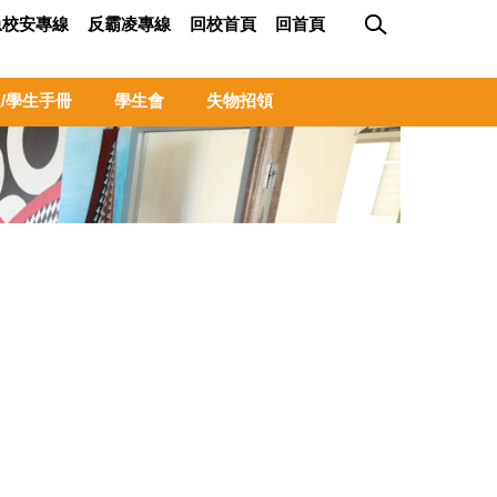
急校安專線
反霸凌專線
回校首頁
回首頁
/學生手冊
學生會
失物招領