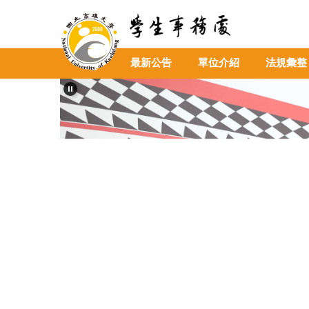
跳
到
主
要
最新公告
單位介紹
法規彙整
內
容
區