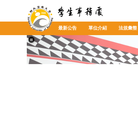
跳
到
主
要
最新公告
單位介紹
法規彙整
內
容
區