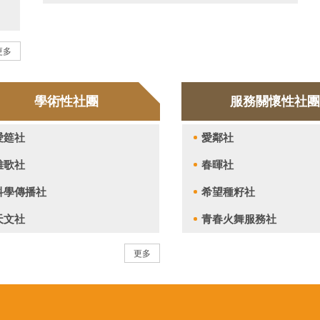
更多
學術性社團
服務關懷性社
愛筵社
愛鄰社
雅歌社
春暉社
科學傳播社
希望種籽社
天文社
青春火舞服務社
更多