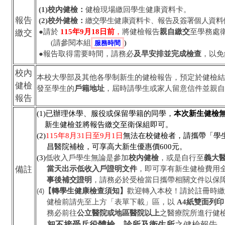
(1)校內健檢：
健檢現場繳回學生健康資料卡。
報告
(2)校外健檢：
繳交學生健康資料卡、報告及簽署個人資料
●請於
115年9月18日前
，
將健檢報告
親自繳交
至學務處
繳交
(請參閱本組
)
服務時間
●報告取得需要時間，請務必
及早安排並完成檢查
，以免
校內
本校大學部及其他各學制新生的健檢報告，預定於健檢結
健檢
發至學生的
戶籍地址
，屆時請學生或家人留意信件並親自
報告
(1)已辦理休學、服役或保留學籍的同學，
本次新生健檢
新生健檢並將報告繳交至衛保組即可。
(2)
115年8月31日至9月1日
無法在校健檢者，請攜帶「
學
昌醫
院
補檢，可享高大新生優惠價600元。
(3)
低收入戶學生無論是參加
校內健檢
，或是自行至
義大
備註
當天出示低收入戶證明文件
，即可享有新生健檢費用
事後補交證明
，請務必於受檢當日攜帶相關文件以保
【轉學生健康檢查須知】
歡迎轉入本校！請於註冊時
(4)
健檢前請先至上方「表單下載」區，以
A4紙雙面列印
務必前往
公立醫院或地區醫院以上
之醫療院所進行健
恕不接受兵役
體
檢、診所及衛生所
之健檢報告