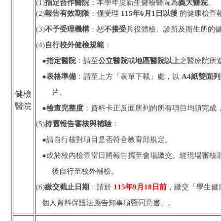
(1)
指定合作醫院
：本學年度新生
健
檢醫院為
義大醫院
。
(2)
報告有效期限
：僅受理
115年6月1日以後
的健康檢查
(3)
不予受理機構
：恕
不接受
兵役
體
檢、診所及衛生所的
(4)
自行校外健檢規範
：
●
指定醫院
：請至
公立醫院
或
地區醫院以上
之醫療院所
●
表格準備
：請至上方「表單下載」處，以
A4紙雙面
片。
健檢
醫院
●
檢查完整度
：資料卡正反面所列的所有項目均須完成
(5)
持舊報告審核與補驗
：
●請自行核對項目是否符合教育部規定。
●或於校內檢查當日將報告攜至會場繳交。經現場審核
後自行至校外補檢。
(6)
繳交截止日期
：請於
115年9月18日
前
，繳交「學生健
個人資料保護法應告知事項暨同意書」。