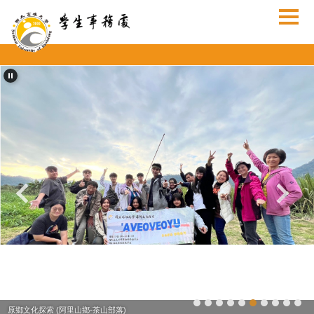
跳
到
主
要
內
容
區
原鄉文化探索 (阿里山鄉-茶山部落)