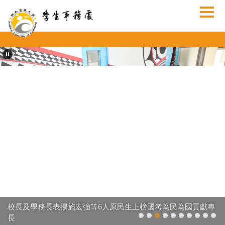
跳
到
主
要
內
容
區
校長及學務長表揚施宏強等6人原民生上榜國考為民為國貢獻專
長