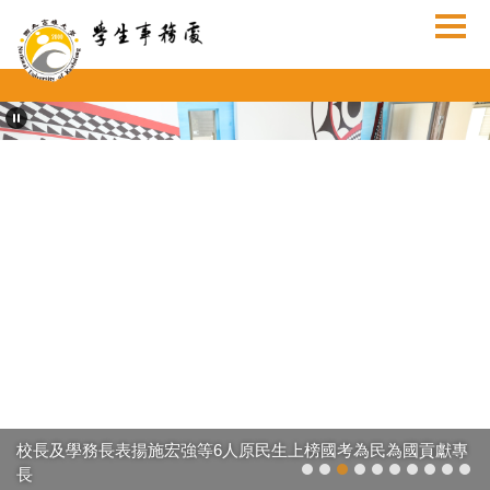
跳
到
主
要
內
容
區
校長及學務長表揚施宏強等6人原民生上榜國考為民為國貢獻專
長