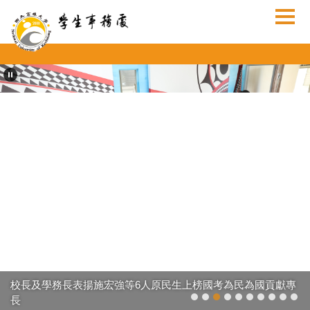
跳
到
主
要
內
容
區
校長及學務長表揚施宏強等6人原民生上榜國考為民為國貢獻專
長